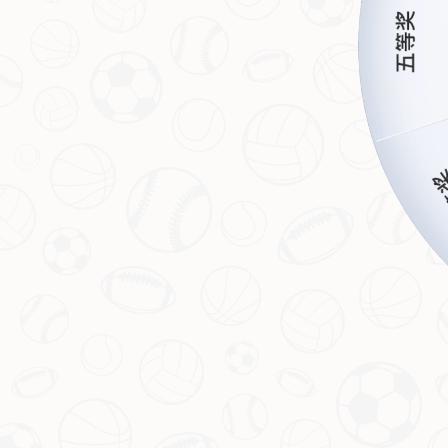
关键球员的表现：决定胜
在如此高水平的淘汰赛中，个别球星的表现往
前锋，他的突破和进球能力将是球队晋级的关
称，他的表现同样值得期待。这些
关键球员
的
命运。