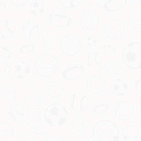
迹诞生
即将吹响。无论是豪门之间的巅峰对决，还是黑马球队的
让我们共同关注这份精心设计的
赛程安排
，见证属于亚
册送彩金
下一篇
关
惊人！03-04赛季以来，英西德球队首次无一闯入欧
冠决赛