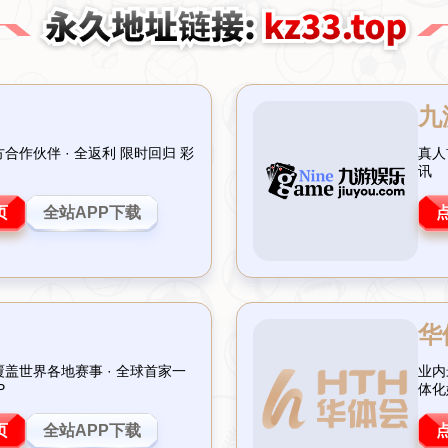
1月28日正式开战
即将点燃
次攀升！球迷们翘首以盼的
16强对阵赛程安排
已经出
是各支强队展现实力的舞台，更是决定谁能更进一步的关
场对决都充满了悬念与激情。接下来，本文将为您详细
提前感受这场足球盛宴！
间与焦点