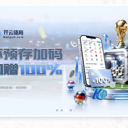
页
关于九游JIUYOU
服务优势
团队介绍
新
新闻资讯
网站首页
新闻资讯