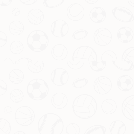
下一篇
【欧联】马圭尔加时绝杀！曼联5比4惊险淘汰里昂，
进球盛宴扣人心弦
需求表单