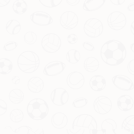
他的到来不仅提升了拜仁的攻击力，也为整个德甲
联赛注入了新的活力。如今，当人们讨论起“高效射
手”或“顶级前锋”时，哈里·凯恩的名字总是绕不过去
的存在。尤其是在
少赛一场仍追平纪录
的情况下，
他的数据显得尤为耀眼。
未来可期：能否刷新更多历史
随着赛季的深入，相信很多人都在期待着凯恩是否
能继续保持这样的火热状态，甚至打破更多的历史
记录。目前，他已经在多个关键数据上逼近前辈们
的成就，而如果能够继续以这样的势头前进，那么
超越半程进球纪录或许只是时间问题。更重要的
是，作为一名领袖型球员，他还在不断带动着队友
的表现，这对拜仁冲击各项冠军都至关重要。
此外，值得一提的是，凯恩在本赛季的发挥也让他