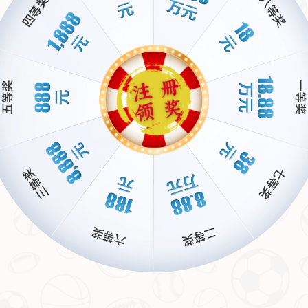
美结合
那么，究竟是什么让凯恩能够在陌生的联赛中迅速
站稳脚跟呢？首先，他的个人能力毋庸置疑。作为
一名全能型前锋，凯恩不仅能在禁区内完成致命一
击，还能回撤组织进攻，为队友创造机会。其次，
拜仁慕尼黑强大的团队支持也为他提供了良好的发
挥平台。球队在中场的精准传球和边路的快速突
破，让这位英格兰队长能够专注于得分。
以最近的一场比赛为例，对阵斯图加特的较量中，
凯恩不仅完成了帽子戏法，还多次参与到球队的进
攻组织中。他的跑位、接应以及最后的终结能力，
让对手防不胜防。这样的表现无疑是
顶级球员的最
佳诠释
。而这一切，都发生在他适应新环境仅数月
的时间内，足见其职业素养之高。
打破质疑：从英超到德甲的无缝衔
接