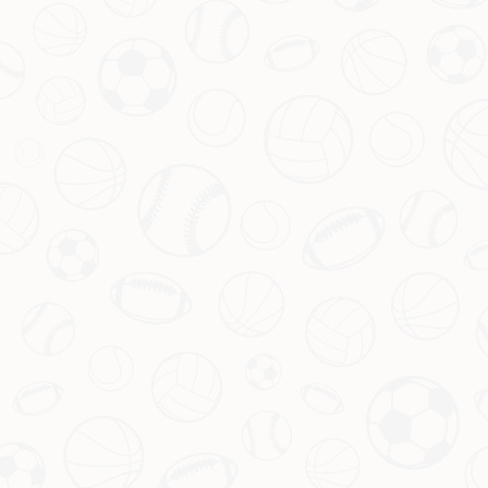
栏目导航
关于九游Jiuyou
服务优势
团队介绍
新闻资讯
联系我们
热门新闻