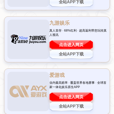
真不愧是顶级球星！凯恩少赛一场
仍追平德甲半程进球纪录
2025-10-09T02:00:00+08:00
admin
前言：凯恩的惊艳表现让人叹服
在足球世界里，效率和数据往往是衡量一名球员价
值的重要标准。而当我们谈到哈里·凯恩时，这位英
格兰球星用实际行动证明了自己的顶级实力。在德
甲联赛中，尽管比其他球员少踢了一场比赛，凯恩
却已经追平了半程进球数的纪录，如此表现不禁让
人惊呼：
这真是高级货！
今天，我们就来聊聊这位
拜仁慕尼黑的新援是如何在短时间内成为德甲赛场
上的焦点人物的。